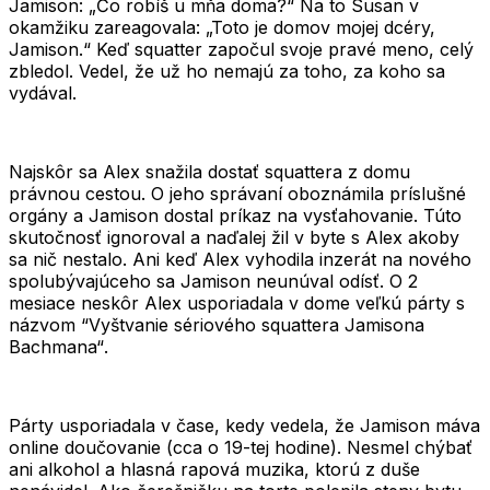
Jamison:
„Čo robíš u mňa doma?“
Na to Susan v
okamžiku zareagovala:
„Toto je domov mojej dcéry,
Jamison.“
Keď squatter započul svoje pravé meno, celý
zbledol. Vedel, že už ho nemajú za toho, za koho sa
vydával.
Najskôr sa Alex snažila dostať squattera z domu
právnou cestou. O jeho správaní oboznámila príslušné
orgány a Jamison dostal príkaz na vysťahovanie. Túto
skutočnosť ignoroval a naďalej žil v byte s Alex akoby
sa nič nestalo. Ani keď Alex vyhodila inzerát na nového
spolubývajúceho sa Jamison neunúval odísť. O 2
mesiace neskôr Alex usporiadala v dome veľkú párty s
názvom
“Vyštvanie sériového squattera Jamisona
Bachmana“
.
Párty usporiadala v čase, kedy vedela, že Jamison máva
online doučovanie (cca o 19-tej hodine). Nesmel chýbať
ani alkohol a hlasná rapová muzika, ktorú z duše