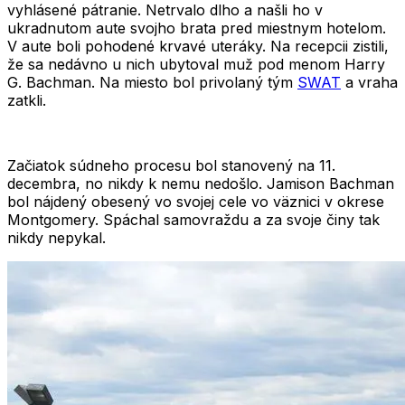
vyhlásené pátranie. Netrvalo dlho a našli ho v
ukradnutom aute svojho brata pred miestnym hotelom.
V aute boli pohodené krvavé uteráky. Na recepcii zistili,
že sa nedávno u nich ubytoval muž pod menom Harry
G. Bachman. Na miesto bol privolaný tým
SWAT
a vraha
zatkli.
Začiatok súdneho procesu bol stanovený na 11.
decembra, no nikdy k nemu nedošlo. Jamison Bachman
bol nájdený
obesený vo svojej cele
vo väznici v okrese
Montgomery. Spáchal samovraždu a za svoje činy tak
nikdy nepykal.