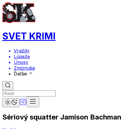
SVET KRIMI
Vraždy
Lúpeže
Únosy
Zmiznutia
Ďaľšie
Sériový squatter Jamison Bachman