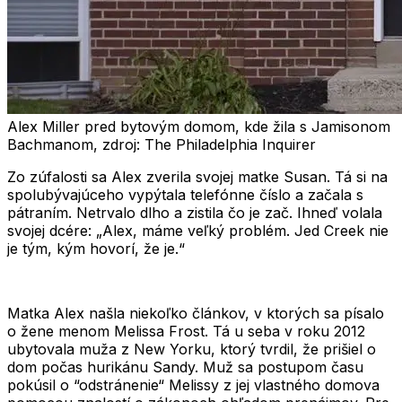
Alex Miller pred bytovým domom, kde žila s Jamisonom
Bachmanom, zdroj: The Philadelphia Inquirer
Zo zúfalosti sa Alex zverila svojej matke Susan. Tá si na
spolubývajúceho vypýtala telefónne číslo a začala s
pátraním. Netrvalo dlho a zistila čo je zač. Ihneď volala
svojej dcére:
„Alex, máme veľký problém. Jed Creek nie
je tým, kým hovorí, že je.“
Matka Alex našla niekoľko článkov, v ktorých sa písalo
o žene menom
Melissa Frost
. Tá u seba v roku 2012
ubytovala muža z New Yorku, ktorý tvrdil, že prišiel o
dom počas hurikánu Sandy. Muž sa postupom času
pokúsil o “odstránenie“ Melissy z jej vlastného domova