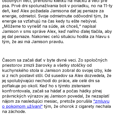
osobných vecí, prenosnú klietku na mačku a veci pre
psa. Prvé dni spolunažívania boli v poriadku, no na 11-ty
deň, keď Alex požiadala Jamisona dať jej peniaze za
energie, odmietol. Svoje odmietnutie odôvodnil tým, že
energie sa vzťahujú na čas kedy tu ešte nebýval.
„Môžeme to vyriešiť na súde, ak chceš,“
napísal
Jamison v sms správe Alex, keď naňho ďalej tlačila, aby
jej dal peniaze. Nakoniec celú situáciu hodila za hlavu s
tým, že asi má Jamison pravdu.
Časom sa začali diať v byte divné veci. Zo spoločných
priestorov zmizli žiarovky a všetky stoličky od
kuchynského stola si Jamison zobral do svojej izby, kde
si z nich postavil stôl. Od susedov sa Alex dozvedela, že
jej spolubývajúci nechodí do práce, ale celé dni sa
poflakuje po okolí. Keď ho s týmito zisteniami
konfrontovala, začali sa hádať a počas hádky plnej
právnických výrazov jej Jamison povedal, že nezaplatí
nájom za nasledujúci mesiac, pretože porušila
“zmluvu
o pokojnom užívaní“
tým, že ohorok z cigarety nechala
na záchode.