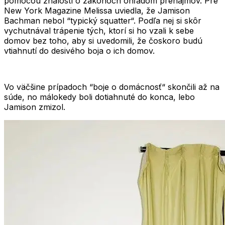
pomocou znalostí o zákonoch ohľadom prenájmov. Pre
New York Magazine Melissa uviedla, že Jamison
Bachman nebol “typický squatter“. Podľa nej si skôr
vychutnával trápenie tých, ktorí si ho vzali k sebe
domov bez toho, aby si uvedomili, že čoskoro budú
vtiahnutí do desivého boja o ich domov.
Vo väčšine prípadoch “boje o domácnosť“ skončili až na
súde, no málokedy boli dotiahnuté do konca, lebo
Jamison zmizol.