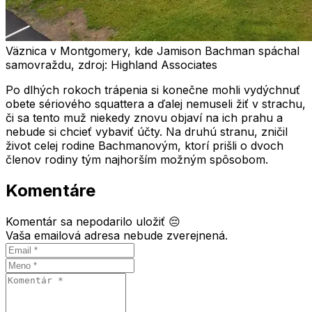
Väznica v Montgomery, kde Jamison Bachman spáchal
samovraždu, zdroj: Highland Associates
Po dlhých rokoch trápenia si konečne mohli vydýchnuť
obete sériového squattera a ďalej nemuseli žiť v strachu,
či sa tento muž niekedy znovu objaví na ich prahu a
nebude si chcieť vybaviť účty. Na druhú stranu, zničil
život celej rodine Bachmanovým, ktorí prišli o dvoch
členov rodiny tým najhorším možným spôsobom.
Komentáre
Komentár sa nepodarilo uložiť 😔
Vaša emailová adresa nebude zverejnená.