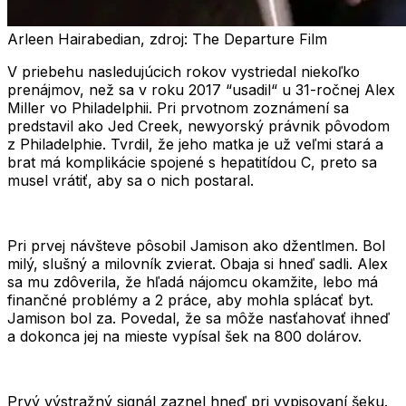
Arleen Hairabedian, zdroj: The Departure Film
V priebehu nasledujúcich rokov vystriedal niekoľko
prenájmov, než sa v roku
2017
“usadil“ u 31-ročnej
Alex
Miller
vo Philadelphii. Pri prvotnom zoznámení sa
predstavil ako Jed Creek, newyorský právnik pôvodom
z Philadelphie. Tvrdil, že jeho matka je už veľmi stará a
brat má komplikácie spojené s hepatitídou C, preto sa
musel vrátiť, aby sa o nich postaral.
Pri prvej návšteve pôsobil Jamison ako džentlmen. Bol
milý, slušný a milovník zvierat. Obaja si hneď sadli. Alex
sa mu zdôverila, že hľadá nájomcu okamžite, lebo má
finančné problémy a 2 práce, aby mohla splácať byt.
Jamison bol za. Povedal, že sa môže nasťahovať ihneď
a dokonca jej na mieste vypísal šek na 800 dolárov.
Prvý výstražný signál zaznel hneď pri vypisovaní šeku.