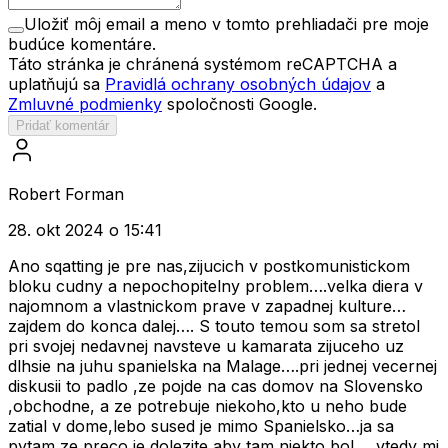
Uložiť môj email a meno v tomto prehliadači pre moje
budúce komentáre.
Táto stránka je chránená systémom reCAPTCHA a
uplatňujú sa
Pravidlá ochrany osobných údajov
a
Zmluvné podmienky
spoločnosti Google.
Pridať komentár
Robert Forman
28. okt 2024 o 15:41
Ano sqatting je pre nas,zijucich v postkomunistickom
bloku cudny a nepochopitelny problem….velka diera v
najomnom a vlastnickom prave v zapadnej kulture…
zajdem do konca dalej…. S touto temou som sa stretol
pri svojej nedavnej navsteve u kamarata zijuceho uz
dlhsie na juhu spanielska na Malage….pri jednej vecernej
diskusii to padlo ,ze pojde na cas domov na Slovensko
,obchodne, a ze potrebuje niekoho,kto u neho bude
zatial v dome,lebo sused je mimo Spanielsko…ja sa
pytam,ze preco je dolezite aby tam niekto bol…..vtedy mi