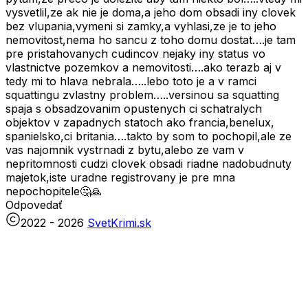
vysvetlil,ze ak nie je doma,a jeho dom obsadi iny clovek
bez vlupania,vymeni si zamky,a vyhlasi,ze je to jeho
nemovitost,nema ho sancu z toho domu dostat….je tam
pre pristahovanych cudincov nejaky iny status vo
vlastnictve pozemkov a nemovitosti….ako terazb aj v
tedy mi to hlava nebrala…..lebo toto je a v ramci
squattingu zvlastny problem…..versinou sa squatting
spaja s obsadzovanim opustenych ci schatralych
objektov v zapadnych statoch ako francia,benelux,
spanielsko,ci britania….takto by som to pochopil,ale ze
vas najomnik vystrnadi z bytu,alebo ze vam v
nepritomnosti cudzi clovek obsadi riadne nadobudnuty
majetok,iste uradne registrovany je pre mna
nepochopitele🤔🙏
Odpovedať
2022 -
2026
SvetKrimi.sk