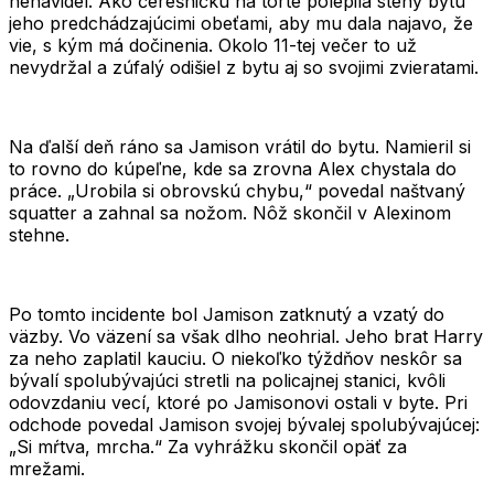
nenávidel. Ako čerešničku na torte polepila steny bytu
jeho predchádzajúcimi obeťami, aby mu dala najavo, že
vie, s kým má dočinenia. Okolo 11-tej večer to už
nevydržal a zúfalý odišiel z bytu aj so svojimi zvieratami.
Na ďalší deň ráno sa Jamison vrátil do bytu. Namieril si
to rovno do kúpeľne, kde sa zrovna Alex chystala do
práce.
„Urobila si obrovskú chybu,“
povedal naštvaný
squatter a zahnal sa nožom. Nôž skončil v Alexinom
stehne.
Po tomto incidente bol Jamison zatknutý a vzatý do
väzby. Vo väzení sa však dlho neohrial. Jeho brat Harry
za neho zaplatil kauciu. O niekoľko týždňov neskôr sa
bývalí spolubývajúci stretli na policajnej stanici, kvôli
odovzdaniu vecí, ktoré po Jamisonovi ostali v byte. Pri
odchode povedal Jamison svojej bývalej spolubývajúcej:
„Si mŕtva, mrcha.“
Za vyhrážku skončil opäť za
mrežami.