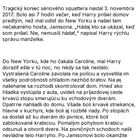
Tragický koniec sériového squattera nastal
3. novembra
2017
. Bolo asi 7 hodín večer, keď Harry prišiel domov
predtým, než mal odísť do New Yorku a našiel tam
nečakaného hosťa, Jamisona.
„Hádaj kto sa ukázal, keď
som prišiel. Nie, nemusíš hádať,“
napísal Harry rýchlu
správu manželke.
Do New Yorku, kde ho čakala Caroline, mal Harry
doraziť ešte v tú noc, no nikdy sa tak nestalo.
Vystrašená Caroline zavolala na políciu a vysvetlila im
všetky podrobnosti ohľadom nezhôd bratov. Na jej
naliehanie sa rozhodli skontrolovať dom. Hneď ako
hliadka vystúpila z auta, uvideli na príjazdovej ceste
krvavú stopu smerujúcu ku vchodovým dverám.
Opatrne nahliadli do domu. Všade boli krvavé striekance,
hlavne v kuchyni, kde boli aj rozbité riady. Po stopách
sa dostali až ku dverám do pivnice, ktoré boli
zablokované krabicou. Pomalým pohybom krabicu
odsunuli a otvorili dvere. Na pivničných schodoch našli
nevládne telo Harryho. Po Jamisonovi bolo okamžite