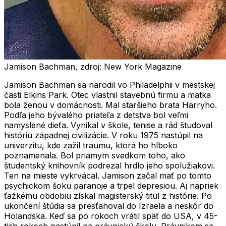
Jamison Bachman, zdroj: New York Magazine
Jamison Bachman sa narodil vo Philadelphii v mestskej
časti Elkins Park. Otec vlastnil stavebnú firmu a matka
bola ženou v domácnosti. Mal staršieho brata Harryho.
Podľa jeho bývalého priateľa z detstva bol veľmi
namyslené dieťa. Vynikal v škole, tenise a rád študoval
históriu západnej civilizácie. V roku 1975 nastúpil na
univerzitu, kde zažil traumu, ktorá ho hlboko
poznamenala. Bol priamym svedkom toho, ako
študentský knihovník podrezal hrdlo jeho spolužiakovi.
Ten na mieste vykrvácal. Jamison začal mať po tomto
psychickom šoku paranoje a trpel depresiou. Aj napriek
ťažkému obdobiu získal magisterský titul z histórie. Po
ukončení štúdia sa presťahoval do Izraela a neskôr do
Holandska. Keď sa po rokoch vrátil späť do USA, v 45-