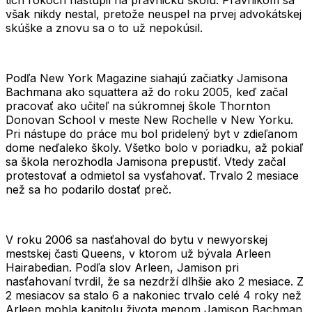
tich rokoch nastúpil na právnickú školu. Právnikom sa
však nikdy nestal, pretože neuspel na prvej advokátskej
skúške a znovu sa o to už nepokúsil.
Podľa New York Magazine siahajú začiatky Jamisona
Bachmana ako squattera až do roku 2005, keď začal
pracovať ako učiteľ na súkromnej škole Thornton
Donovan School v meste New Rochelle v New Yorku.
Pri nástupe do práce mu bol pridelený byt v zdieľanom
dome neďaleko školy. Všetko bolo v poriadku, až pokiaľ
sa škola nerozhodla Jamisona prepustiť. Vtedy začal
protestovať a odmietol sa vysťahovať. Trvalo 2 mesiace
než sa ho podarilo dostať preč.
V roku
2006
sa nasťahoval do bytu v newyorskej
mestskej časti Queens, v ktorom už bývala
Arleen
Hairabedian
. Podľa slov Arleen, Jamison pri
nasťahovaní tvrdil, že sa nezdrží dlhšie ako 2 mesiace. Z
2 mesiacov sa stalo 6 a nakoniec trvalo celé 4 roky než
Arleen mohla kapitolu života menom Jamison Bachman