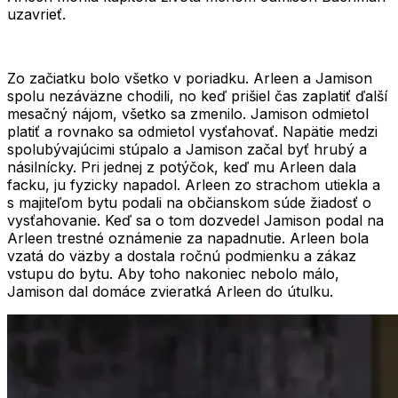
uzavrieť.
Zo začiatku bolo všetko v poriadku. Arleen a Jamison
spolu nezáväzne chodili, no keď prišiel čas zaplatiť ďalší
mesačný nájom, všetko sa zmenilo. Jamison odmietol
platiť a rovnako sa odmietol vysťahovať. Napätie medzi
spolubývajúcimi stúpalo a Jamison začal byť hrubý a
násilnícky. Pri jednej z potýčok, keď mu Arleen dala
facku, ju fyzicky napadol. Arleen zo strachom utiekla a
s majiteľom bytu podali na občianskom súde žiadosť o
vysťahovanie. Keď sa o tom dozvedel Jamison podal na
Arleen trestné oznámenie za napadnutie. Arleen bola
vzatá do väzby a dostala ročnú podmienku a zákaz
vstupu do bytu. Aby toho nakoniec nebolo málo,
Jamison dal domáce zvieratká Arleen do útulku.