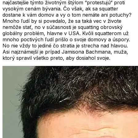
najčastejšie týmto životným štýlom “protestujú“ proti
vysokým cenám bývania. Čo však, ak sa squatter
dostane k vám domov a vy o tom nemáte ani potuchy?
Mnoho ľudí by si povedalo, že sa taká vec v živote
nemôže stať, no v súčasnosti je squatting obrovský
globálny problém, hlavne v USA. Kvôli squatterom už
mnoho poctivých ľudí prišlo o svoje domovy a úspory.
No nie vždy to jediné čo stratia je strecha nad hlavou.
Asi najznámejší je prípad
Jamisona Bachmana
, muža,
ktorý spravil všetko preto, aby dosiahol svoje.