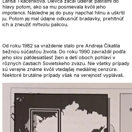
Larisa Tkačenkova
. Dievča začal udierať päsťami do
hlavy potom, ako sa mu posmievala kvôli jeho
impotencii. Následne jej do pusy napchal hlinu a uškrtil
ju. Potom jej mal údajne odkusnúť bradavky, prehltnúť
ich a zneužiť mŕtvolu palicou.
Od roku 1982 sa vraždenie stalo pre Andreja Čikatila
bežnou súčasťou života. Do roku 1990 zavraždil podľa
jeho slov
päťdesiatšesť žien a detí oboch pohlaví
v
rôznych častiach Sovietskeho zväzu. Nie všetky prípady
sú verejne známe kvôli vtedajšej mediálnej cenzúre.
Niektoré brutálne prípady však na verejnosť vyplávali.