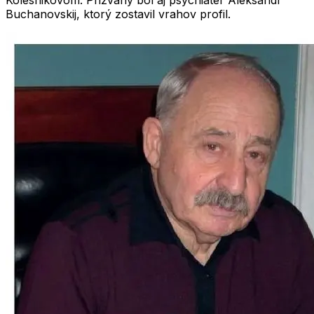
Kolesnikovom
. Prizvaný bol aj psychiater
Aleksandr
Buchanovskij
, ktorý zostavil vrahov profil.