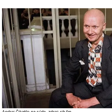
Andrej Čikatilo na súde, zdroj: sib.fm