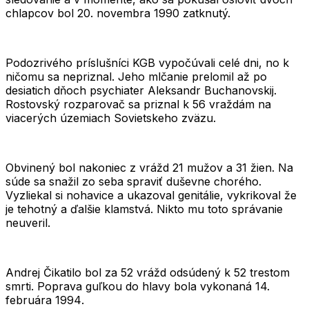
chlapcov bol
20. novembra 1990
zatknutý.
Podozrivého príslušníci KGB vypočúvali celé dni, no k
ničomu sa nepriznal. Jeho mlčanie prelomil až po
desiatich dňoch psychiater Aleksandr Buchanovskij.
Rostovský rozparovač sa priznal k
56 vraždám
na
viacerých územiach Sovietskeho zväzu.
Obvinený bol nakoniec z vrážd
21 mužov
a
31 žien
. Na
súde sa snažil zo seba spraviť duševne chorého.
Vyzliekal si nohavice a ukazoval genitálie, vykrikoval že
je tehotný a ďalšie klamstvá. Nikto mu toto správanie
neuveril.
Andrej Čikatilo bol za 52 vrážd odsúdený k
52 trestom
smrti
. Poprava guľkou do hlavy bola vykonaná
14.
februára 1994
.