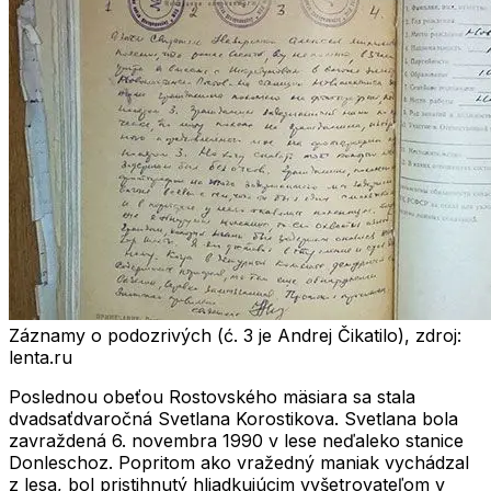
Záznamy o podozrivých (ć. 3 je Andrej Čikatilo), zdroj:
lenta.ru
Poslednou obeťou Rostovského mäsiara sa stala
dvadsaťdvaročná
Svetlana Korostikova
. Svetlana bola
zavraždená
6. novembra 1990
v lese neďaleko stanice
Donleschoz
. Popritom ako vražedný maniak vychádzal
z lesa, bol pristihnutý hliadkujúcim vyšetrovateľom v