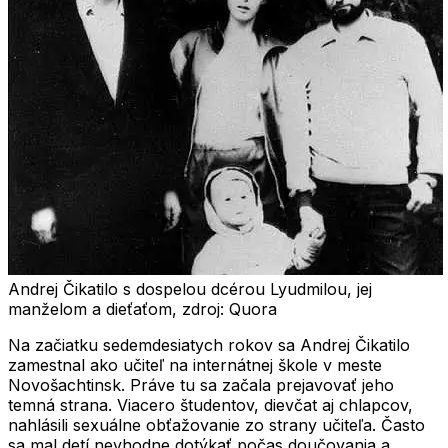
Andrej Čikatilo s dospelou dcérou Lyudmilou, jej
manželom a dieťaťom, zdroj: Quora
Na začiatku sedemdesiatych rokov sa Andrej Čikatilo
zamestnal ako učiteľ na internátnej škole v meste
Novošachtinsk
. Práve tu sa začala prejavovať jeho
temná strana. Viacero študentov, dievčat aj chlapcov,
nahlásili sexuálne obťažovanie zo strany učiteľa. Často
sa mal detí nevhodne dotýkať počas doučovania a