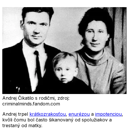
Andrej Čikatilo s rodičmi, zdroj:
criminalminds.fandom.com
Andrej trpel
krátkozrakosťou
,
enurézou
a
impotenciou
,
kvôli čomu bol často šikanovaný od spolužiakov a
trestaný od matky.