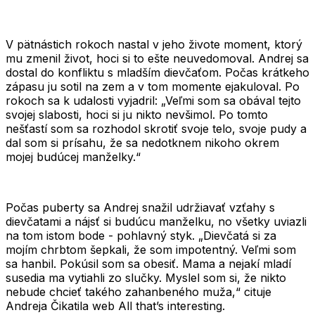
V pätnástich rokoch nastal v jeho živote moment, ktorý
mu zmenil život, hoci si to ešte neuvedomoval. Andrej sa
dostal do konfliktu s mladším dievčaťom. Počas krátkeho
zápasu ju sotil na zem a v tom momente ejakuloval. Po
rokoch sa k udalosti vyjadril:
„Veľmi som sa obával tejto
svojej slabosti, hoci si ju nikto nevšimol. Po tomto
nešťastí som sa rozhodol skrotiť svoje telo, svoje pudy a
dal som si prísahu, že sa nedotknem nikoho okrem
mojej budúcej manželky.“
Počas puberty sa Andrej snažil udržiavať vzťahy s
dievčatami a nájsť si budúcu manželku, no všetky uviazli
na tom istom bode - pohlavný styk.
„Dievčatá si za
mojím chrbtom šepkali, že som impotentný. Veľmi som
sa hanbil. Pokúsil som sa obesiť. Mama a nejakí mladí
susedia ma vytiahli zo slučky. Myslel som si, že nikto
nebude chcieť takého zahanbeného muža,“
cituje
Andreja Čikatila web
All that’s interesting
.