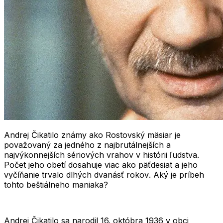
Andrej Čikatilo
známy ako
Rostovský mäsiar
je
považovaný za jedného z najbrutálnejších a
najvýkonnejších sériových vrahov v histórii ľudstva.
Počet jeho obetí dosahuje viac ako
päťdesiat
a jeho
vyčíňanie trvalo dlhých
dvanásť rokov
. Aký je príbeh
tohto beštiálneho maniaka?
Andrej Čikatilo
sa narodil 16. októbra 1936 v obci