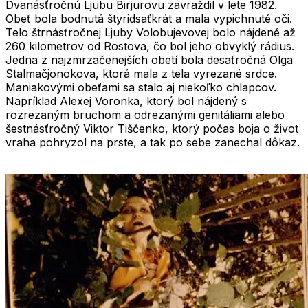
Dvanásťročnú
Ljubu Birjurovu
zavraždil v lete 1982.
Obeť bola bodnutá štyridsaťkrát a mala vypichnuté oči.
Telo štrnásťročnej
Ljuby Volobujevovej
bolo nájdené až
260 kilometrov od Rostova, čo bol jeho obvyklý rádius.
Jedna z najzmrzačenejších obetí bola desaťročná
Olga
Stalmačjonokova
, ktorá mala z tela vyrezané srdce.
Maniakovými obeťami sa stalo aj niekoľko chlapcov.
Napríklad
Alexej Voronka
, ktorý bol nájdený s
rozrezaným bruchom a odrezanými genitáliami alebo
šestnásťročný
Viktor Tiščenko
, ktorý počas boja o život
vraha pohryzol na prste, a tak po sebe zanechal dôkaz.