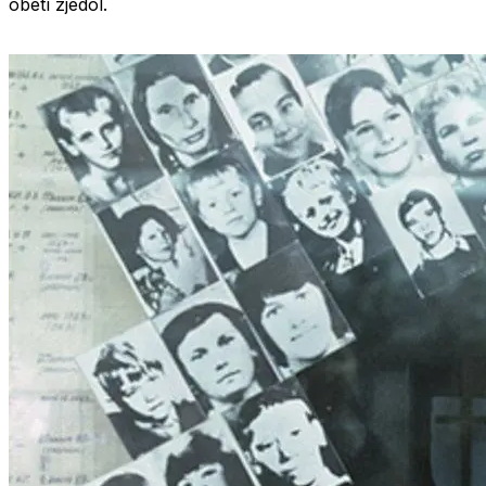
obetí
zjedol
.