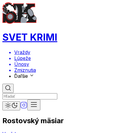
SVET KRIMI
Vraždy
Lúpeže
Únosy
Zmiznutia
Ďaľšie
Rostovský mäsiar