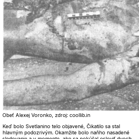
Obeť Alexej Voronko, zdroj: coollib.in
Keď bolo Svetlanino telo objavené, Čikatilo sa stal
hlavným podozrivým. Okamžite bolo naňho nasadené
sledovanie a v momente, ako sa pokúšal osloviť dvoch