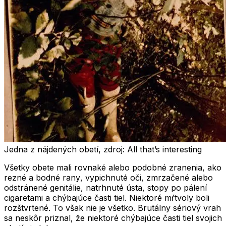
Jedna z nájdených obetí, zdroj: All that’s interesting
Všetky obete mali rovnaké alebo podobné zranenia, ako
rezné
a
bodné rany
, v
ypichnuté oči
,
zmrzačené
alebo
odstránené genitálie
,
natrhnuté ústa
,
stopy po pálení
cigaretami
a
chýbajúce časti tiel
. Niektoré mŕtvoly boli
rozštvrtené
. To však nie je všetko. Brutálny sériový vrah
sa neskôr priznal, že niektoré chýbajúce časti tiel svojich