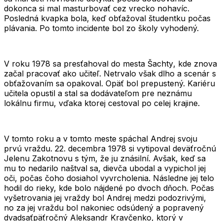
dokonca si mal masturbovať cez vrecko nohavíc.
Posledná kvapka bola, keď obťažoval študentku počas
plávania. Po tomto incidente bol zo školy vyhodený.
V roku 1978 sa presťahoval do mesta
Šachty
, kde znova
začal pracovať ako učiteľ. Netrvalo však dlho a scenár s
obťažovaním sa opakoval. Opäť bol prepustený. Kariéru
učitela opustil a stal sa dodávateľom pre neznámu
lokálnu firmu, vďaka ktorej cestoval po celej krajine.
V tomto roku a v tomto meste spáchal Andrej svoju
prvú vraždu.
22. decembra 1978
si vytipoval deväťročnú
Jelenu Zakotnovu
s tým, že ju znásilní. Avšak, keď sa
mu to nedarilo naštval sa, dievča ubodal a vypichol jej
oči, počas čoho dosiahol vyvrcholenia. Následne jej telo
hodil do rieky, kde bolo nájdené po dvoch dňoch. Počas
vyšetrovania jej vraždy bol Andrej medzi podozrivými,
no za jej vraždu bol nakoniec odsúdený a popravený
dvadsaťpäťročný
Aleksandr Kravčenko
, ktorý v