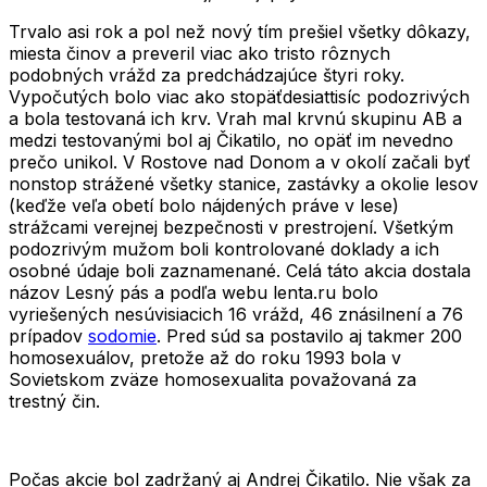
Trvalo asi rok a pol než nový tím prešiel všetky dôkazy,
miesta činov a preveril viac ako tristo rôznych
podobných vrážd za predchádzajúce štyri roky.
Vypočutých bolo viac ako stopäťdesiattisíc podozrivých
a bola testovaná ich krv. Vrah mal krvnú skupinu AB a
medzi testovanými bol aj Čikatilo, no opäť im nevedno
prečo unikol. V Rostove nad Donom a v okolí začali byť
nonstop strážené všetky stanice, zastávky a okolie lesov
(keďže veľa obetí bolo nájdených práve v lese)
strážcami verejnej bezpečnosti v prestrojení. Všetkým
podozrivým mužom boli kontrolované doklady a ich
osobné údaje boli zaznamenané. Celá táto akcia dostala
názov
Lesný pás
a podľa webu lenta.ru bolo
vyriešených nesúvisiacich
16 vrážd
,
46 znásilnení
a
76
prípadov
sodomie
. Pred súd sa postavilo aj takmer 200
homosexuálov, pretože až do roku 1993 bola v
Sovietskom zväze homosexualita považovaná za
trestný čin.
Počas akcie bol zadržaný aj Andrej Čikatilo. Nie však za