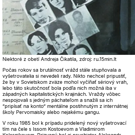
Niektoré z obetí Andreja Čikatila, zdroj: ru.15min.lt
Počas rokov sa brutálnosť vrážd stále stupňovala a
vyšetrovatelia si nevedeli rady. Nikto nechcel pripustiť,
že by v Sovietskom zväze mohol vyčíňať sériový vrah,
lebo táto skutočnosť bola podľa nich možná iba v
západných kapitalistických krajinách. Vraždy vôbec
nespojovali s jedným páchateľom a snažili sa ich
“pripísať na konto“ mentálne postihnutým z internátnej
školy Pervomaisky alebo nejakému gangu.
V roku 1985 bol k prípadu pridelený nový vyšetrovací
tím na čele s
Issom Kostoevom
a
Vladimirom