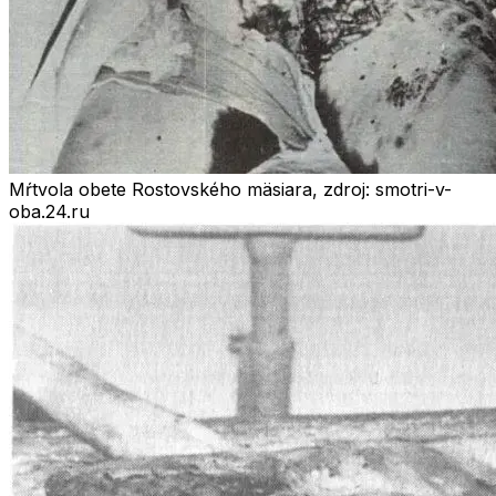
Mŕtvola obete Rostovského mäsiara, zdroj: smotri-v-
oba.24.ru