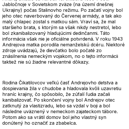
Jabločnoje v Sovietskom zväze (na území dnešnej
Ukrajiny) počas Stalinovho režimu. Po začatí vojny bol
jeho otec naverbovaný do Červenej armády, a tak ako
malý chlapec zostal s matkou sám. Vraví sa, že mal
staršieho brata, s ktorým sa však nikdy nestretol, lebo
bol zkanibalizovaný hladujúcimi dedinčanmi. Táto
informácia však nie je oficiálne potvrdená. V roku 1943
Andrejova matka porodila nemanželskú dcéru. Niektoré
zdroje uvádzajú, že dievčatko bolo počaté zo
znásilnenia nemeckým vojakom, no o tejto informácii
taktiež nie sú žiadne relevantné dôkazy.
Rodina Čikatilovcov veľkú časť Andrejovho detstva a
dospievania žila v chudobe a hladovala kvôli uzavretiu
hraníc krajiny, čo spôsobilo, že zúfalí ľudia začali
kanibalizovať. Po skončení vojny bol Andrejov otec
zatknutý za vlastizradu, lebo sa vzdal v boji a bol
následne uväznený v nemeckom zajateckom tábore.
Potom ako sa vrátil domov bol jeho vlastný syn
donútený ho označiť za zbabelca.