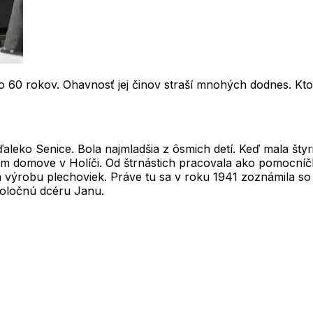
o 60 rokov. Ohavnosť jej činov straší mnohých dodnes. Kt
aleko Senice. Bola najmladšia z ôsmich detí. Keď mala štyr
om domove v Holíči. Od štrnástich pracovala ako pomocníčk
 výrobu plechoviek. Práve tu sa v roku 1941 zoznámila 
poločnú dcéru Janu.