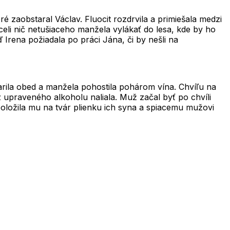
 zaobstaral Václav. Fluocit rozdrvila a primiešala medzi
hceli nič netušiaceho manžela vylákať do lesa, kde by ho
ď Irena požiadala po práci Jána, či by nešli na
arila obed a manžela pohostila pohárom vína. Chvíľu na
z upraveného alkoholu naliala. Muž začal byť po chvíli
 položila mu na tvár plienku ich syna a spiacemu mužovi