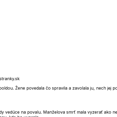
estranky.sk
oldou. Žene povedala čo spravila a zavolala ju, nech jej 
dy vedúce na povalu. Manželova smrť mala vyzerať ako neh