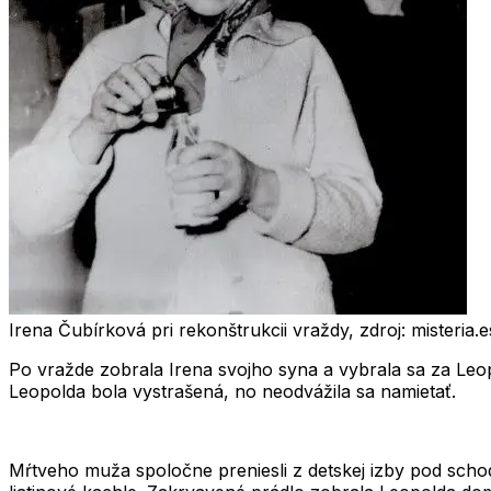
Irena Čubírková pri rekonštrukcii vraždy, zdroj: misteria.
Po vražde zobrala Irena svojho syna a vybrala sa za Leop
Leopolda bola vystrašená, no neodvážila sa namietať.
Mŕtveho muža spoločne preniesli z detskej izby pod scho