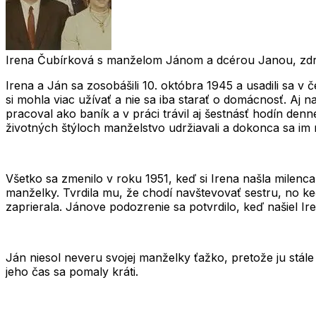
Irena Čubírková s manželom Jánom a dcérou Janou, zdr
Irena a Ján sa zosobášili 10. októbra 1945 a usadili sa v
si mohla viac užívať a nie sa iba starať o domácnosť. A
pracoval ako baník a v práci trávil aj šestnásť hodín denn
životných štýloch manželstvo udržiavali a dokonca sa im nar
Všetko sa zmenilo v roku 1951, keď si Irena našla milenc
manželky. Tvrdila mu, že chodí navštevovať sestru, no ke
zaprierala. Jánove podozrenie sa potvrdilo, keď našiel I
Ján niesol neveru svojej manželky ťažko, pretože ju stále 
jeho čas sa pomaly kráti.