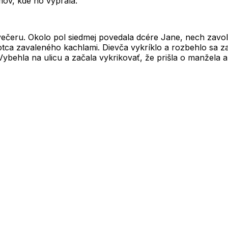
mov, kde ho vyprala.
ečeru. Okolo pol siedmej povedala dcére Jane, nech zavolá
tca zavaleného kachlami. Dievča vykríklo a rozbehlo sa za
 Vybehla na ulicu a začala vykrikovať, že prišla o manžela 