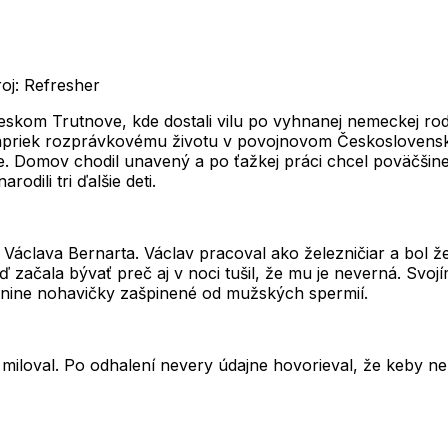
oj: Refresher
 českom
Trutnove
, kde dostali vilu po vyhnanej nemeckej ro
j napriek rozprávkovému životu v povojnovom Českoslovens
e. Domov chodil unavený a po ťažkej práci chcel poväčšine ib
odili tri ďalšie deti.
a
Václava Bernarta
. Václav pracoval ako železničiar a bol 
ď začala bývať preč aj v noci tušil, že mu je neverná. Svo
renine nohavičky zašpinené od mužských spermií.
miloval. Po odhalení nevery údajne hovorieval, že keby nemá