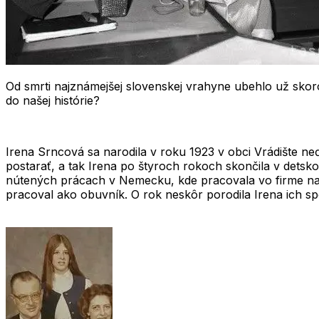
Od smrti najznámejšej slovenskej vrahyne ubehlo už skor
do našej histórie?
Irena Srncová
sa narodila v roku 1923 v obci Vrádište neď
postarať, a tak Irena po štyroch rokoch skončila v detsk
nútených prácach v Nemecku, kde pracovala vo firme na
pracoval ako obuvník. O rok neskôr porodila Irena ich s