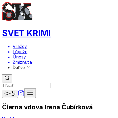
SVET KRIMI
Vraždy
Lúpeže
Únosy
Zmiznutia
Ďaľšie
Čierna vdova Irena Čubírková