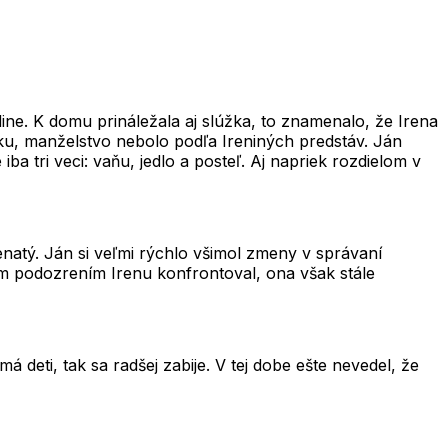
dine. K domu prináležala aj slúžka, to znamenalo, že Irena
ku, manželstvo nebolo podľa Ireniných predstáv. Ján
a tri veci: vaňu, jedlo a posteľ. Aj napriek rozdielom v
ženatý. Ján si veľmi rýchlo všimol zmeny v správaní
jím podozrením Irenu konfrontoval, ona však stále
 deti, tak sa radšej zabije. V tej dobe ešte nevedel, že