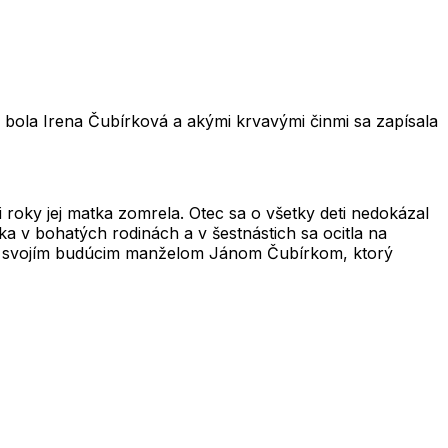
o bola
Irena Čubírková
a akými krvavými činmi sa zapísala
i roky jej matka zomrela. Otec sa o všetky deti nedokázal
a v bohatých rodinách a v šestnástich sa ocitla na
so svojím budúcim manželom
Jánom Čubírkom
, ktorý