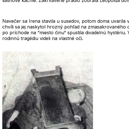
liatinové kachle. Zakrvavené prádlo zobrala Leopolda do
Navečer sa Irena stavila u susedov, potom doma uvarila v
chvíli sa jej naskytol hrozný pohľad na zmasakrovaného o
po príchode na “miesto činu“ spustila divadelnú hystériu.
rodinnú tragédiu videli na vlastné oči.