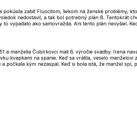
pokúsila zabiť Fluocitom, liekom na ženské problémy, ktoré
 výsledok nedostavil, a tak bol potrebný plán B. Tentokrát c
aby to vypadalo ako samovražda. Ani tento plán nevyšiel. Ke
51
a manželia Čubírkovci mali 6. výročie svadby. Irena nav
ovku kvapkami na spanie. Keď sa vrátila, veselo manželovi 
u a počkala kým nezaspal. Keď si bola istá, že manžel spí,