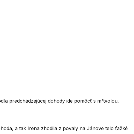
podľa predchádzajúcej dohody ide pomôcť s mŕtvolou.
oda, a tak Irena zhodila z povaly na Jánove telo ťažké